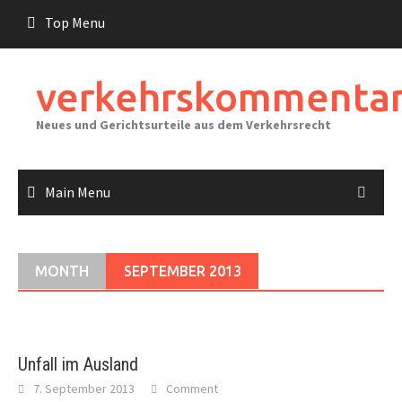
Skip
Top Menu
to
content
verkehrskommentar
Neues und Gerichtsurteile aus dem Verkehrsrecht
Main Menu
MONTH
SEPTEMBER 2013
Unfall im Ausland
7. September 2013
Comment