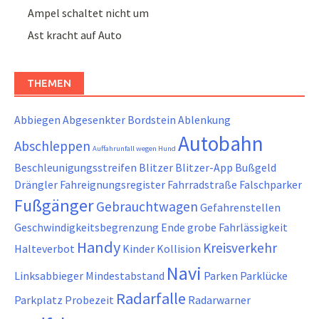
Ampel schaltet nicht um
Ast kracht auf Auto
THEMEN
Abbiegen
Abgesenkter Bordstein
Ablenkung
Autobahn
Abschleppen
Auffahrunfall wegen Hund
Beschleunigungsstreifen
Blitzer
Blitzer-App
Bußgeld
Drängler
Fahreignungsregister
Fahrradstraße
Falschparker
Fußgänger
Gebrauchtwagen
Gefahrenstellen
Geschwindigkeitsbegrenzung Ende
grobe Fahrlässigkeit
Handy
Kreisverkehr
Halteverbot
Kinder
Kollision
Navi
Linksabbieger
Mindestabstand
Parken
Parklücke
Radarfalle
Parkplatz
Probezeit
Radarwarner