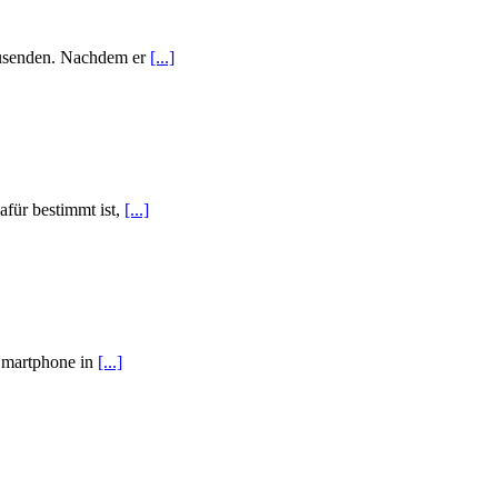
zusenden. Nachdem er
[...]
afür bestimmt ist,
[...]
 Smartphone in
[...]