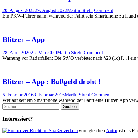
20. August 2022
29. August 2022
Martin Strehl
Comment
Ein PKW-Fahrer nahm während der Fahrt sein Smartphone zu Hand um
Blitzer – App
28. April 2020
25. Mai 2020
Martin Strehl
Comment
Warnung vor Radarfallen: Die StVO verbietet nach §23 (1c) […] ein tec
Blitzer – App : Bußgeld droht !
5. Februar 2016
8. Februar 2016
Martin Strehl
Comment
Wer auf seinem Smartphone während der Fahrt eine Blitzer-App verw
Suchen
nach:
Interessiert?
Vom gleichen
Autor
ist das F