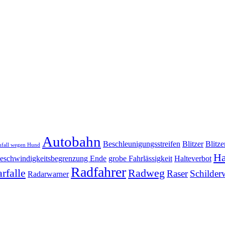
Autobahn
Beschleunigungsstreifen
Blitzer
Blitz
nfall wegen Hund
H
eschwindigkeitsbegrenzung Ende
grobe Fahrlässigkeit
Halteverbot
Radfahrer
rfalle
Radweg
Raser
Schilder
Radarwarner