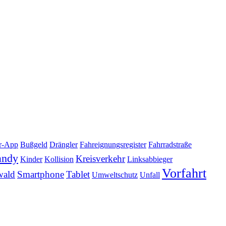
er-App
Bußgeld
Drängler
Fahreignungsregister
Fahrradstraße
andy
Kreisverkehr
Kinder
Kollision
Linksabbieger
Vorfahrt
wald
Smartphone
Tablet
Umweltschutz
Unfall