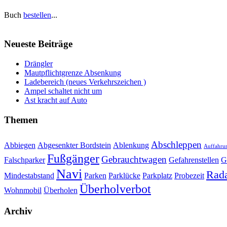
Buch
bestellen
...
Neueste Beiträge
Drängler
Mautpflichtgrenze Absenkung
Ladebereich (neues Verkehrszeichen )
Ampel schaltet nicht um
Ast kracht auf Auto
Themen
Abschleppen
Abbiegen
Abgesenkter Bordstein
Ablenkung
Auffahru
Fußgänger
Gebrauchtwagen
Falschparker
Gefahrenstellen
G
Navi
Rada
Mindestabstand
Parken
Parklücke
Parkplatz
Probezeit
Überholverbot
Wohnmobil
Überholen
Archiv