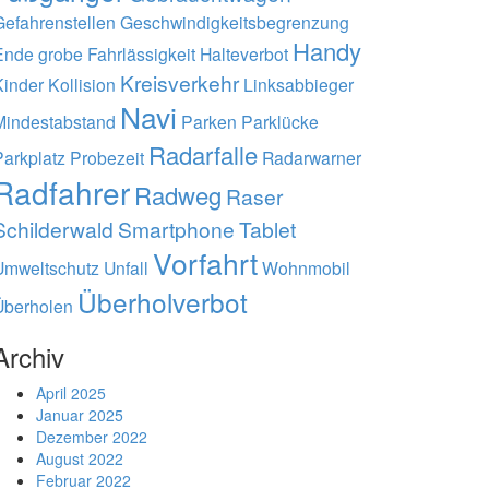
Gefahrenstellen
Geschwindigkeitsbegrenzung
Handy
Ende
grobe Fahrlässigkeit
Halteverbot
Kreisverkehr
Kinder
Kollision
Linksabbieger
Navi
Mindestabstand
Parken
Parklücke
Radarfalle
Parkplatz
Probezeit
Radarwarner
Radfahrer
Radweg
Raser
Schilderwald
Smartphone
Tablet
Vorfahrt
Umweltschutz
Unfall
Wohnmobil
Überholverbot
Überholen
Archiv
April 2025
Januar 2025
Dezember 2022
August 2022
Februar 2022