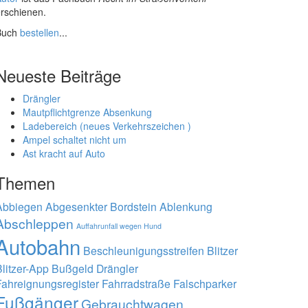
rschienen.
Buch
bestellen
...
Neueste Beiträge
Drängler
Mautpflichtgrenze Absenkung
Ladebereich (neues Verkehrszeichen )
Ampel schaltet nicht um
Ast kracht auf Auto
Themen
Abbiegen
Abgesenkter Bordstein
Ablenkung
Abschleppen
Auffahrunfall wegen Hund
Autobahn
Beschleunigungsstreifen
Blitzer
litzer-App
Bußgeld
Drängler
Fahreignungsregister
Fahrradstraße
Falschparker
Fußgänger
Gebrauchtwagen