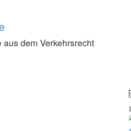
e
e aus dem Verkehrsrecht
n
A