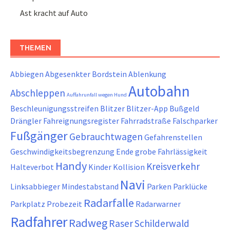
Ast kracht auf Auto
THEMEN
Abbiegen
Abgesenkter Bordstein
Ablenkung
Autobahn
Abschleppen
Auffahrunfall wegen Hund
Beschleunigungsstreifen
Blitzer
Blitzer-App
Bußgeld
Drängler
Fahreignungsregister
Fahrradstraße
Falschparker
Fußgänger
Gebrauchtwagen
Gefahrenstellen
Geschwindigkeitsbegrenzung Ende
grobe Fahrlässigkeit
Handy
Kreisverkehr
Halteverbot
Kinder
Kollision
Navi
Linksabbieger
Mindestabstand
Parken
Parklücke
Radarfalle
Parkplatz
Probezeit
Radarwarner
Radfahrer
Radweg
Raser
Schilderwald