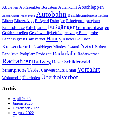
Abschleppen
Abbiegen
Abgesenkter Bordstein
Ablenkung
Autobahn
Beschleunigungsstreifen
Auffahrunfall wegen Hund
Blitzer
Blitzer-App
Bußgeld
Drängler
Fahreignungsregister
Fußgänger
Gebrauchtwagen
Fahrradstraße
Falschparker
Gefahrenstellen
Geschwindigkeitsbegrenzung Ende
grobe
Handy
Fahrlässigkeit
Halteverbot
Kinder
Kollision
Navi
Kreisverkehr
Linksabbieger
Mindestabstand
Parken
Radarfalle
Parklücke
Parkplatz
Probezeit
Radarwarner
Radfahrer
Radweg
Raser
Schilderwald
Vorfahrt
Smartphone
Tablet
Umweltschutz
Unfall
Überholverbot
Wohnmobil
Überholen
Archiv
April 2025
Januar 2025
Dezember 2022
August 2022