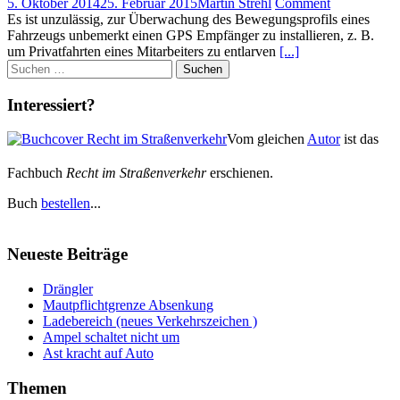
5. Oktober 2014
25. Februar 2015
Martin Strehl
Comment
Es ist unzulässig, zur Überwachung des Bewegungsprofils eines
Fahrzeugs unbemerkt einen GPS Empfänger zu installieren, z. B.
um Privatfahrten eines Mitarbeiters zu entlarven
[...]
Suchen
nach:
Interessiert?
Vom gleichen
Autor
ist das
Fachbuch
Recht im Straßenverkehr
erschienen.
Buch
bestellen
...
Neueste Beiträge
Drängler
Mautpflichtgrenze Absenkung
Ladebereich (neues Verkehrszeichen )
Ampel schaltet nicht um
Ast kracht auf Auto
Themen