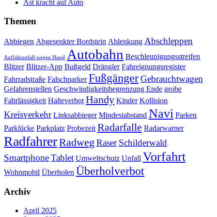
Ast kracht auf Auto
Themen
Abschleppen
Abbiegen
Abgesenkter Bordstein
Ablenkung
Autobahn
Beschleunigungsstreifen
Auffahrunfall wegen Hund
Blitzer
Blitzer-App
Bußgeld
Drängler
Fahreignungsregister
Fußgänger
Gebrauchtwagen
Fahrradstraße
Falschparker
Gefahrenstellen
Geschwindigkeitsbegrenzung Ende
grobe
Handy
Fahrlässigkeit
Halteverbot
Kinder
Kollision
Navi
Kreisverkehr
Linksabbieger
Mindestabstand
Parken
Radarfalle
Parklücke
Parkplatz
Probezeit
Radarwarner
Radfahrer
Radweg
Raser
Schilderwald
Vorfahrt
Smartphone
Tablet
Umweltschutz
Unfall
Überholverbot
Wohnmobil
Überholen
Archiv
April 2025