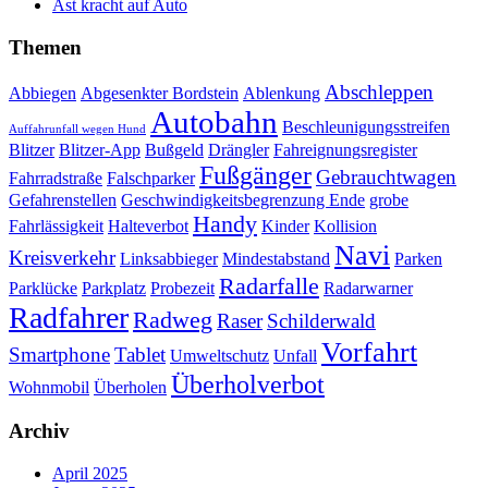
Ast kracht auf Auto
Themen
Abschleppen
Abbiegen
Abgesenkter Bordstein
Ablenkung
Autobahn
Beschleunigungsstreifen
Auffahrunfall wegen Hund
Blitzer
Blitzer-App
Bußgeld
Drängler
Fahreignungsregister
Fußgänger
Gebrauchtwagen
Fahrradstraße
Falschparker
Gefahrenstellen
Geschwindigkeitsbegrenzung Ende
grobe
Handy
Fahrlässigkeit
Halteverbot
Kinder
Kollision
Navi
Kreisverkehr
Linksabbieger
Mindestabstand
Parken
Radarfalle
Parklücke
Parkplatz
Probezeit
Radarwarner
Radfahrer
Radweg
Raser
Schilderwald
Vorfahrt
Smartphone
Tablet
Umweltschutz
Unfall
Überholverbot
Wohnmobil
Überholen
Archiv
April 2025