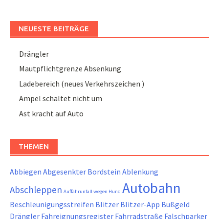
NEUESTE BEITRÄGE
Drängler
Mautpflichtgrenze Absenkung
Ladebereich (neues Verkehrszeichen )
Ampel schaltet nicht um
Ast kracht auf Auto
THEMEN
Abbiegen
Abgesenkter Bordstein
Ablenkung
Autobahn
Abschleppen
Auffahrunfall wegen Hund
Beschleunigungsstreifen
Blitzer
Blitzer-App
Bußgeld
Drängler
Fahreignungsregister
Fahrradstraße
Falschparker