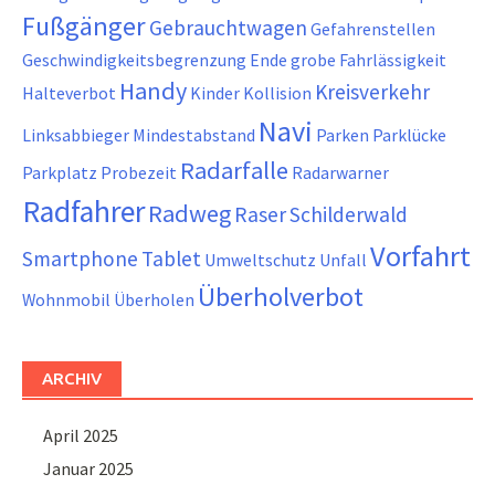
Fußgänger
Gebrauchtwagen
Gefahrenstellen
Geschwindigkeitsbegrenzung Ende
grobe Fahrlässigkeit
Handy
Kreisverkehr
Halteverbot
Kinder
Kollision
Navi
Linksabbieger
Mindestabstand
Parken
Parklücke
Radarfalle
Parkplatz
Probezeit
Radarwarner
Radfahrer
Radweg
Raser
Schilderwald
Vorfahrt
Smartphone
Tablet
Umweltschutz
Unfall
Überholverbot
Wohnmobil
Überholen
ARCHIV
April 2025
Januar 2025