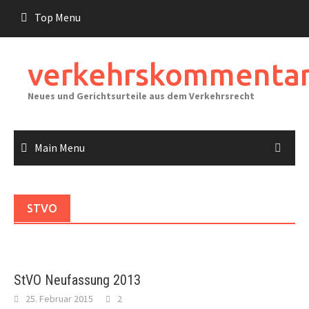
Skip
Top Menu
to
content
verkehrskommentar
Neues und Gerichtsurteile aus dem Verkehrsrecht
Main Menu
STVO
StVO Neufassung 2013
25. Februar 2015
2