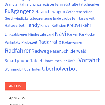
Drängler
Fahreignungsregister
Fahrradstraße
Falschparker
Fußgänger
Gebrauchtwagen
Gefahrenstellen
Geschwindigkeitsbegrenzung Ende
grobe Fahrlässigkeit
Handy
Kreisverkehr
Halteverbot
Kinder
Kollision
Navi
Linksabbieger
Mindestabstand
Parken
Parklücke
Radarfalle
Parkplatz
Probezeit
Radarwarner
Radfahrer
Radweg
Raser
Schilderwald
Vorfahrt
Smartphone
Tablet
Umweltschutz
Unfall
Überholverbot
Wohnmobil
Überholen
ARCHIV
April 2025
Januar 2025