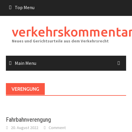
Skip
Top Menu
to
content
verkehrskommentar
Neues und Gerichtsurteile aus dem Verkehrsrecht
Main Menu
VERENGUNG
Fahrbahnverengung
20. August 2022
Comment