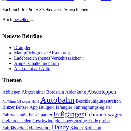
Fachbuch
Recht im Straßenverkehr
erschienen.
Buch
bestellen
...
Neueste Beiträge
Drängler
Mautpflichtgrenze Absenkung
Ladebereich (neues Verkehrszeichen )
Ampel schaltet nicht um
Ast kracht auf Auto
Themen
Abschleppen
Abbiegen
Abgesenkter Bordstein
Ablenkung
Autobahn
Beschleunigungsstreifen
Auffahrunfall wegen Hund
Blitzer
Blitzer-App
Bußgeld
Drängler
Fahreignungsregister
Fußgänger
Gebrauchtwagen
Fahrradstraße
Falschparker
Gefahrenstellen
Geschwindigkeitsbegrenzung Ende
grobe
Handy
Fahrlässigkeit
Halteverbot
Kinder
Kollision