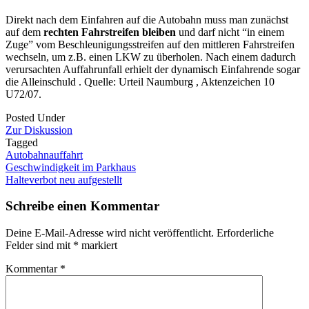
Direkt nach dem Einfahren auf die Autobahn muss man zunächst
auf dem
rechten Fahrstreifen bleiben
und darf nicht “in einem
Zuge” vom Beschleunigungsstreifen auf den mittleren Fahrstreifen
wechseln, um z.B. einen LKW zu überholen. Nach einem dadurch
verursachten Auffahrunfall erhielt der dynamisch Einfahrende sogar
die Alleinschuld . Quelle: Urteil Naumburg , Aktenzeichen 10
U72/07.
Posted Under
Zur Diskussion
Tagged
Autobahnauffahrt
Post
Geschwindigkeit im Parkhaus
Halteverbot neu aufgestellt
navigation
Schreibe einen Kommentar
Deine E-Mail-Adresse wird nicht veröffentlicht.
Erforderliche
Felder sind mit
*
markiert
Kommentar
*