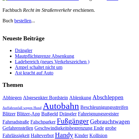
Fachbuch
Recht im Straßenverkehr
erschienen.
Buch
bestellen
...
Neueste Beiträge
Drängler
Mautpflichtgrenze Absenkung
Ladebereich (neues Verkehrszeichen )
Ampel schaltet nicht um
Ast kracht auf Auto
Themen
Abschleppen
Abbiegen
Abgesenkter Bordstein
Ablenkung
Autobahn
Beschleunigungsstreifen
Auffahrunfall wegen Hund
Blitzer
Blitzer-App
Bußgeld
Drängler
Fahreignungsregister
Fußgänger
Gebrauchtwagen
Fahrradstraße
Falschparker
Gefahrenstellen
Geschwindigkeitsbegrenzung Ende
grobe
Handy
Fahrlässigkeit
Halteverbot
Kinder
Kollision