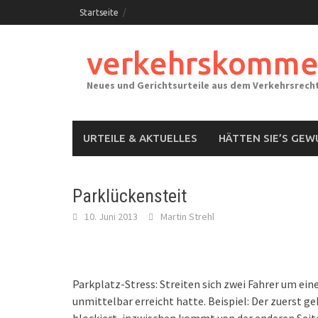
Skip
Startseite
to
content
verkehrskomme
Neues und Gerichtsurteile aus dem Verkehrsrech
URTEILE & AKTUELLES
HÄTTEN SIE’S GEW
Parklückensteit
10. Juni 2013
Martin Strehl
Parkplatz-Stress: Streiten sich zwei Fahrer um eine
unmittelbar erreicht hatte. Beispiel: Der zuerst 