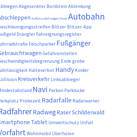
Abbiegen
Abgesenkter Bordstein
Ablenkung
Autobahn
Abschleppen
Auffahrunfall wegen Hund
Beschleunigungsstreifen
Blitzer
Blitzer-App
Bußgeld
Drängler
Fahreignungsregister
Fußgänger
Fahrradstraße
Falschparker
Gebrauchtwagen
Gefahrenstellen
Geschwindigkeitsbegrenzung Ende
grobe
Handy
ahrlässigkeit
Halteverbot
Kinder
Kreisverkehr
ollision
Linksabbieger
Navi
Mindestabstand
Parken
Parklücke
Radarfalle
Parkplatz
Probezeit
Radarwarner
Radfahrer
Radweg
Raser
Schilderwald
Smartphone
Tablet
Umweltschutz
Unfall
Vorfahrt
Wohnmobil
Überholen