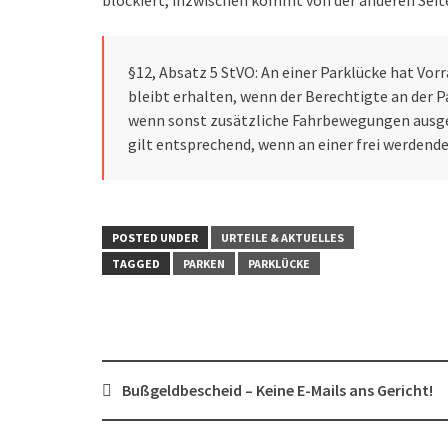
blockiert, inzwischen kommt von der anderen Seite 
§12, Absatz 5 StVO: An einer Parklücke hat Vorr
bleibt erhalten, wenn der Berechtigte an der 
wenn sonst zusätzliche Fahrbewegungen ausgef
gilt entsprechend, wenn an einer frei werdend
POSTED UNDER
URTEILE & AKTUELLES
TAGGED
PARKEN
PARKLÜCKE
Post
Bußgeldbescheid – Keine E-Mails ans Gericht!
navigation