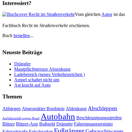
Interessiert?
Vom gleichen
Autor
ist das
Fachbuch
Recht im Straßenverkehr
erschienen.
Buch
bestellen
...
Neueste Beiträge
Drängler
Mautpflichtgrenze Absenkung
Ladebereich (neues Verkehrszeichen )
Ampel schaltet nicht um
Ast kracht auf Auto
Themen
Abschleppen
Abbiegen
Abgesenkter Bordstein
Ablenkung
Autobahn
Beschleunigungsstreifen
Auffahrunfall wegen Hund
Blitzer
Blitzer-App
Bußgeld
Drängler
Fahreignungsregister
Fußgänger
Gebrauchtwagen
Fahrradstraße
Falschparker