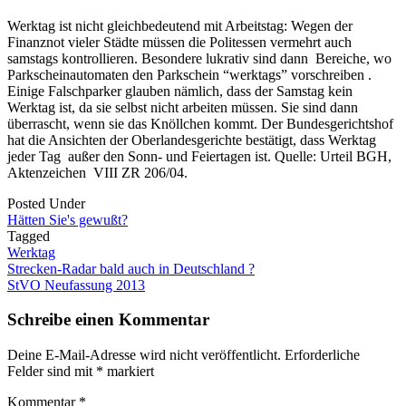
Werktag ist nicht gleichbedeutend mit Arbeitstag: Wegen der
Finanznot vieler Städte müssen die Politessen vermehrt auch
samstags kontrollieren. Besondere lukrativ sind dann Bereiche, wo
Parkscheinautomaten den Parkschein “werktags” vorschreiben .
Einige Falschparker glauben nämlich, dass der Samstag kein
Werktag ist, da sie selbst nicht arbeiten müssen. Sie sind dann
überrascht, wenn sie das Knöllchen kommt. Der Bundesgerichtshof
hat die Ansichten der Oberlandesgerichte bestätigt, dass Werktag
jeder Tag außer den Sonn- und Feiertagen ist. Quelle: Urteil BGH,
Aktenzeichen VIII ZR 206/04.
Posted Under
Hätten Sie's gewußt?
Tagged
Werktag
Post
Strecken-Radar bald auch in Deutschland ?
StVO Neufassung 2013
navigation
Schreibe einen Kommentar
Deine E-Mail-Adresse wird nicht veröffentlicht.
Erforderliche
Felder sind mit
*
markiert
Kommentar
*