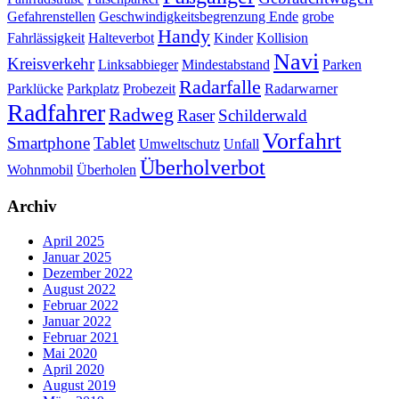
Gefahrenstellen
Geschwindigkeitsbegrenzung Ende
grobe
Handy
Fahrlässigkeit
Halteverbot
Kinder
Kollision
Navi
Kreisverkehr
Linksabbieger
Mindestabstand
Parken
Radarfalle
Parklücke
Parkplatz
Probezeit
Radarwarner
Radfahrer
Radweg
Raser
Schilderwald
Vorfahrt
Smartphone
Tablet
Umweltschutz
Unfall
Überholverbot
Wohnmobil
Überholen
Archiv
April 2025
Januar 2025
Dezember 2022
August 2022
Februar 2022
Januar 2022
Februar 2021
Mai 2020
April 2020
August 2019