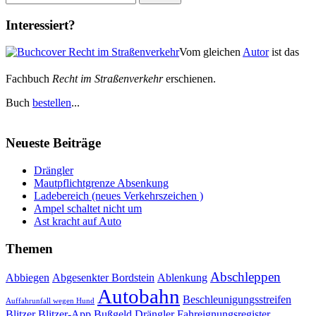
nach:
Interessiert?
Vom gleichen
Autor
ist das
Fachbuch
Recht im Straßenverkehr
erschienen.
Buch
bestellen
...
Neueste Beiträge
Drängler
Mautpflichtgrenze Absenkung
Ladebereich (neues Verkehrszeichen )
Ampel schaltet nicht um
Ast kracht auf Auto
Themen
Abschleppen
Abbiegen
Abgesenkter Bordstein
Ablenkung
Autobahn
Beschleunigungsstreifen
Auffahrunfall wegen Hund
Blitzer
Blitzer-App
Bußgeld
Drängler
Fahreignungsregister