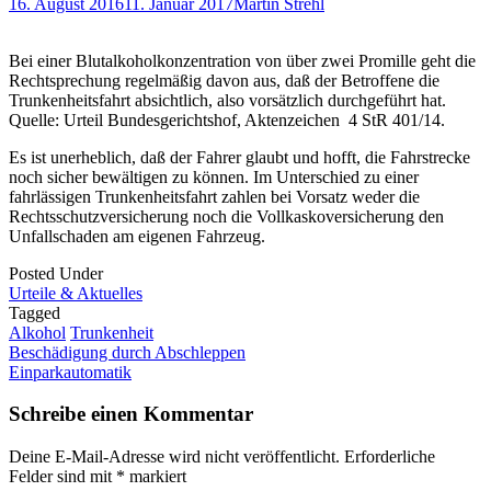
16. August 2016
11. Januar 2017
Martin Strehl
Bei einer Blutalkoholkonzentration von über zwei Promille geht die
Rechtsprechung regelmäßig davon aus, daß der Betroffene die
Trunkenheitsfahrt absichtlich, also vorsätzlich durchgeführt hat.
Quelle: Urteil Bundesgerichtshof, Aktenzeichen 4 StR 401/14.
Es ist unerheblich, daß der Fahrer glaubt und hofft, die Fahrstrecke
noch sicher bewältigen zu können. Im Unterschied zu einer
fahrlässigen Trunkenheitsfahrt zahlen bei Vorsatz weder die
Rechtsschutzversicherung noch die Vollkaskoversicherung den
Unfallschaden am eigenen Fahrzeug.
Posted Under
Urteile & Aktuelles
Tagged
Alkohol
Trunkenheit
Post
Beschädigung durch Abschleppen
Einparkautomatik
navigation
Schreibe einen Kommentar
Deine E-Mail-Adresse wird nicht veröffentlicht.
Erforderliche
Felder sind mit
*
markiert