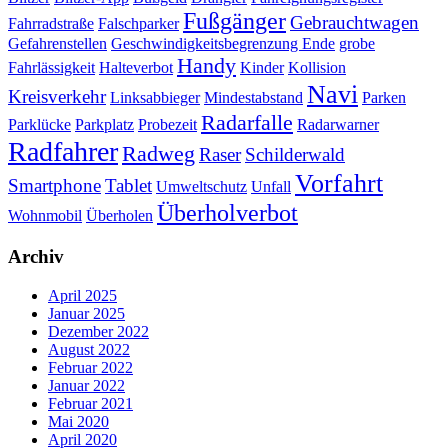
Fußgänger
Gebrauchtwagen
Fahrradstraße
Falschparker
Gefahrenstellen
Geschwindigkeitsbegrenzung Ende
grobe
Handy
Fahrlässigkeit
Halteverbot
Kinder
Kollision
Navi
Kreisverkehr
Linksabbieger
Mindestabstand
Parken
Radarfalle
Parklücke
Parkplatz
Probezeit
Radarwarner
Radfahrer
Radweg
Raser
Schilderwald
Vorfahrt
Smartphone
Tablet
Umweltschutz
Unfall
Überholverbot
Wohnmobil
Überholen
Archiv
April 2025
Januar 2025
Dezember 2022
August 2022
Februar 2022
Januar 2022
Februar 2021
Mai 2020
April 2020