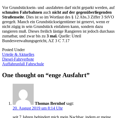
Vor Grundstücksein- und -ausfahrten darf nicht geparkt werden, auf
schmalen Fahrbahnen
auch
nicht auf der gegenüberliegenden
Straßenseite
. Dies ist so im Wortlaut des § 12 Abs.3 Ziffer 3 StVO
geregelt. Manch ein Grundstückseigentümer ist genervt, wenn er
nicht zügig in sein Grundstück einfahren kann, sondern dazu
rangieren muß. Dieses freilich lästige Rangieren ist jedoch durchaus
zumatbar, und zwar bis zu
3 mal.
Quelle: Urteil
Bundesverwaltungsgericht, AZ 3 C 7.17
Posted Under
Urteile & Aktuelles
Post
Diesel-Fahrverbote
Auffahrunfall Fahrschule
navigation
One thought on “
enge Ausfahrt
”
Thomas Bernhof
sagt:
20. August 2019 um 8:14 Uhr
seit 7 Jahren behindert mich mein Nachbar, indem er meine