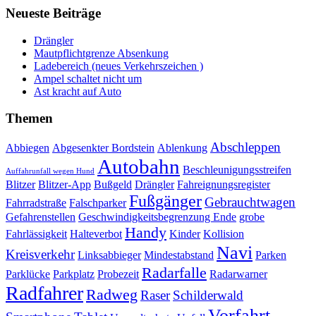
Neueste Beiträge
Drängler
Mautpflichtgrenze Absenkung
Ladebereich (neues Verkehrszeichen )
Ampel schaltet nicht um
Ast kracht auf Auto
Themen
Abschleppen
Abbiegen
Abgesenkter Bordstein
Ablenkung
Autobahn
Beschleunigungsstreifen
Auffahrunfall wegen Hund
Blitzer
Blitzer-App
Bußgeld
Drängler
Fahreignungsregister
Fußgänger
Gebrauchtwagen
Fahrradstraße
Falschparker
Gefahrenstellen
Geschwindigkeitsbegrenzung Ende
grobe
Handy
Fahrlässigkeit
Halteverbot
Kinder
Kollision
Navi
Kreisverkehr
Linksabbieger
Mindestabstand
Parken
Radarfalle
Parklücke
Parkplatz
Probezeit
Radarwarner
Radfahrer
Radweg
Raser
Schilderwald
Vorfahrt