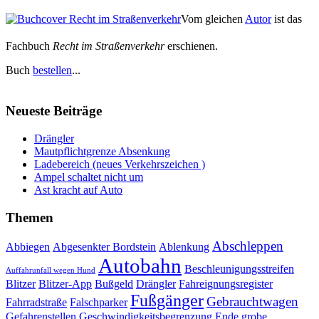
Vom gleichen
Autor
ist das
Fachbuch
Recht im Straßenverkehr
erschienen.
Buch
bestellen
...
Neueste Beiträge
Drängler
Mautpflichtgrenze Absenkung
Ladebereich (neues Verkehrszeichen )
Ampel schaltet nicht um
Ast kracht auf Auto
Themen
Abschleppen
Abbiegen
Abgesenkter Bordstein
Ablenkung
Autobahn
Beschleunigungsstreifen
Auffahrunfall wegen Hund
Blitzer
Blitzer-App
Bußgeld
Drängler
Fahreignungsregister
Fußgänger
Gebrauchtwagen
Fahrradstraße
Falschparker
Gefahrenstellen
Geschwindigkeitsbegrenzung Ende
grobe