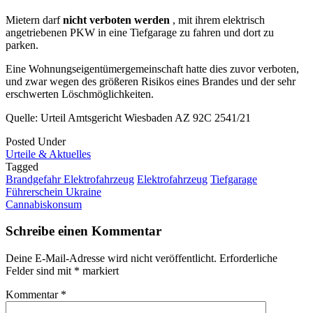
Mietern darf
nicht verboten werden
, mit ihrem elektrisch
angetriebenen PKW in eine Tiefgarage zu fahren und dort zu
parken.
Eine Wohnungseigentümergemeinschaft hatte dies zuvor verboten,
und zwar wegen des größeren Risikos eines Brandes und der sehr
erschwerten Löschmöglichkeiten.
Quelle: Urteil Amtsgericht Wiesbaden AZ 92C 2541/21
Posted Under
Urteile & Aktuelles
Tagged
Brandgefahr Elektrofahrzeug
Elektrofahrzeug
Tiefgarage
Post
Führerschein Ukraine
Cannabiskonsum
navigation
Schreibe einen Kommentar
Deine E-Mail-Adresse wird nicht veröffentlicht.
Erforderliche
Felder sind mit
*
markiert
Kommentar
*