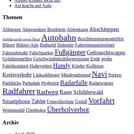
Ampel schaltet nicht um
Ast kracht auf Auto
Themen
Abschleppen
Abbiegen
Abgesenkter Bordstein
Ablenkung
Autobahn
Beschleunigungsstreifen
Auffahrunfall wegen Hund
Blitzer
Blitzer-App
Bußgeld
Drängler
Fahreignungsregister
Fußgänger
Gebrauchtwagen
Fahrradstraße
Falschparker
Gefahrenstellen
Geschwindigkeitsbegrenzung Ende
grobe
Handy
Fahrlässigkeit
Halteverbot
Kinder
Kollision
Navi
Kreisverkehr
Linksabbieger
Mindestabstand
Parken
Radarfalle
Parklücke
Parkplatz
Probezeit
Radarwarner
Radfahrer
Radweg
Raser
Schilderwald
Vorfahrt
Smartphone
Tablet
Umweltschutz
Unfall
Überholverbot
Wohnmobil
Überholen
Archiv