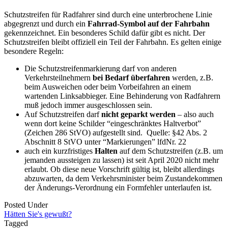
Schutzstreifen für Radfahrer sind durch eine unterbrochene Linie
abgegrenzt und durch ein
Fahrrad-Symbol auf der Fahrbahn
gekennzeichnet. Ein besonderes Schild dafür gibt es nicht. Der
Schutzstreifen bleibt offiziell ein Teil der Fahrbahn. Es gelten einige
besondere Regeln:
Die Schutzstreifenmarkierung darf von anderen
Verkehrsteilnehmern
bei Bedarf überfahren
werden, z.B.
beim Ausweichen oder beim Vorbeifahren an einem
wartenden Linksabbieger. Eine Behinderung von Radfahrern
muß jedoch immer ausgeschlossen sein.
Auf Schutzstreifen darf
nicht geparkt werden
– also auch
wenn dort keine Schilder “eingeschränktes Haltverbot”
(Zeichen 286 StVO) aufgestellt sind. Quelle: §42 Abs. 2
Abschnitt 8 StVO unter “Markierungen” lfdNr. 22
auch ein kurzfristiges
Halten
auf dem Schutzstreifen (z.B. um
jemanden aussteigen zu lassen) ist seit April 2020 nicht mehr
erlaubt. Ob diese neue Vorschrift gültig ist, bleibt allerdings
abzuwarten, da dem Verkehrsminister beim Zustandekommen
der Änderungs-Verordnung ein Formfehler unterlaufen ist.
Posted Under
Hätten Sie's gewußt?
Tagged