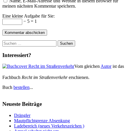
Name, E-Mail-Adresse und Website in diesem Browser für
meinen nächsten Kommentar speichern.
Eine kleine Aufgabe für Sie:
− 5 = 1
Suchen
nach:
Interessiert?
Vom gleichen
Autor
ist das
Fachbuch
Recht im Straßenverkehr
erschienen.
Buch
bestellen
...
Neueste Beiträge
Drängler
Mautpflichtgrenze Absenkung
Ladebereich (neues Verkehrszeichen )