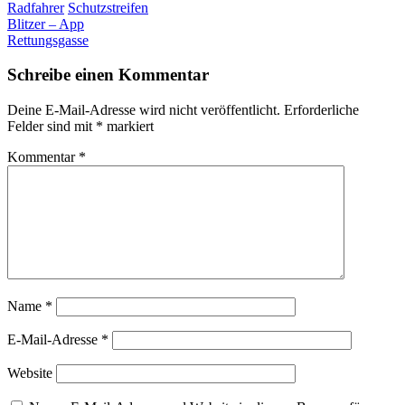
Radfahrer
Schutzstreifen
Post
Blitzer – App
Rettungsgasse
navigation
Schreibe einen Kommentar
Deine E-Mail-Adresse wird nicht veröffentlicht.
Erforderliche
Felder sind mit
*
markiert
Kommentar
*
Name
*
E-Mail-Adresse
*
Website